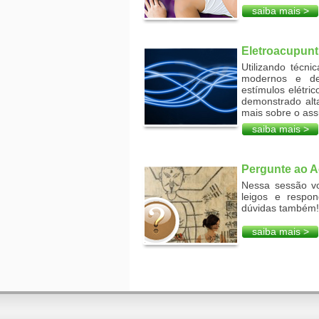
saiba mais >
Eletroacupunt
Utilizando técn
modernos e de 
estímulos elétri
demonstrado alt
mais sobre o ass
saiba mais >
Pergunte ao A
Nessa sessão vo
leigos e respon
dúvidas também!
saiba mais >