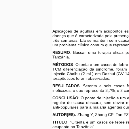
Aplicações de agulhas em acupontos esp
doença que é caracterizada pela presenç
três semanas. Ela se mantém sem causa 
um problema clínico comum que represent
RESUMO
: Buscar uma terapia eficaz p
Tanzânia.
MÉTODOS
: Oitenta e um casos de febre
TCM diferenciação da síndrome, foram 
Injectio Chaihu (2 mL) em Dazhui (GV 14
terapêuticos foram observados.
RESULTADOS
: Setenta e seis casos f
ineficazes, o que representa 3,7%, e 2 
CONCLUSÃO
: O ponto de injeção é um 
regular de causa obscura, sem obviar m
anti-populares para a malária agentes qu
AUTOR(ES):
Zhang Y; Zhang CP; Tan FZ
TÍTULO
: “Oitenta e um casos de febre r
acuponto na Tanzânia”