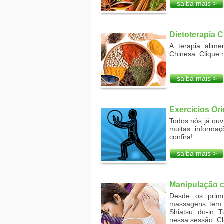
saiba mais >
Dietoterapia 
A terapia alime
Chinesa. Clique 
saiba mais >
Exercícios Ori
Todos nós já ouv
muitas informaç
confira!
saiba mais >
Manipulação c
Desde os primó
massagens tem s
Shiatsu, do-in, 
nessa sessão. Cl