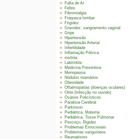
Falta de Ar
Febre
Fibromialgia
Fraqueza lombar
Frigidez
Gravidez, sangramento vaginal
Gripe
Hipertensão
Hipertensão Arterial
Infertilidade
Inflamação Pélvica
insônia
Labirintite
Medicina Preventiva
Menopausa
Nódulos mamários
Obesidade
Oftalmopatias (doenças oculares)
Otite (Infecção no ouvido)
Ovários Policísticos
Paralisia Cerebral
Parkinson
Pediátrica, Materna
Pediátrica, Tosse Pulmonar
Pescoço, Rigidez
Problemas Emocionais
Problemas sanguíneos
Reumatismo