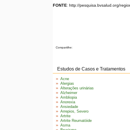
FONTE
: http://pesquisa.bvsalud.org/reg
Compartilhe:
Estudos de Casos e Tratamentos
Acne
Alergias
Alterações urinárias
Alzheimer
Ambliopia
Anorexia
Ansiedade
Arrepios, Severo
Artrite
Artrite Reumatóide
Asma
Bruxismo