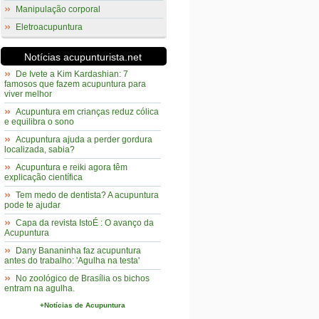
Manipulação corporal
Eletroacupuntura
Notícias acupunturista.net
De Ivete a Kim Kardashian: 7
famosos que fazem acupuntura para
viver melhor
Acupuntura em crianças reduz cólica
e equilibra o sono
Acupuntura ajuda a perder gordura
localizada, sabia?
Acupuntura e reiki agora têm
explicação científica
Tem medo de dentista? A acupuntura
pode te ajudar
Capa da revista IstoÉ : O avanço da
Acupuntura
Dany Bananinha faz acupuntura
antes do trabalho: 'Agulha na testa'
No zoológico de Brasília os bichos
entram na agulha.
+Notícias de Acupuntura