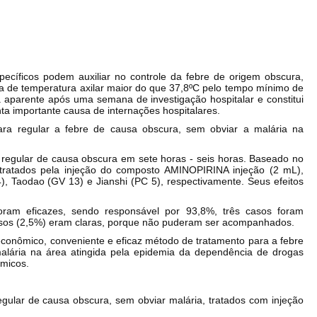
ecíficos podem auxiliar no controle da febre de origem obscura,
a de temperatura axilar maior do que 37,8ºC pelo tempo mínimo de
aparente após uma semana de investigação hospitalar e constitui
a importante causa de internações hospitalares.
ara regular a febre de causa obscura, sem obviar a malária na
 regular de causa obscura em sete horas - seis horas. Baseado no
tratados pela injeção do composto AMINOPIRINA injeção (2 mL),
), Taodao (GV 13) e Jianshi (PC 5), respectivamente. Seus efeitos
oram eficazes, sendo responsável por 93,8%, três casos foram
casos (2,5%) eram claras, porque não puderam ser acompanhados.
econômico, conveniente e eficaz método de tratamento para a febre
alária na área atingida pela epidemia da dependência de drogas
ímicos.
egular de causa obscura, sem obviar malária, tratados com injeção