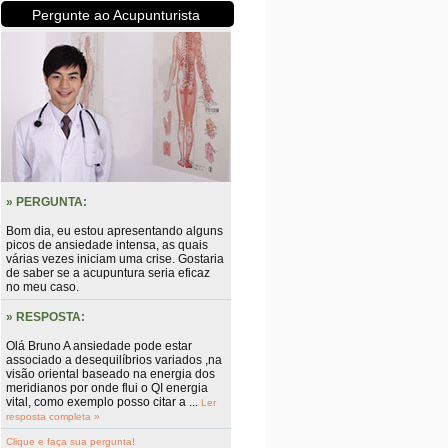
Pergunte ao Acupunturista
» PERGUNTA:
Bom dia, eu estou apresentando alguns
picos de ansiedade intensa, as quais
várias vezes iniciam uma crise. Gostaria
de saber se a acupuntura seria eficaz
no meu caso.
» RESPOSTA:
Olá Bruno A ansiedade pode estar
associado a desequilíbrios variados ,na
visão oriental baseado na energia dos
meridianos por onde flui o QI energia
vital, como exemplo posso citar a ...
Ler
resposta completa »
Clique e faça sua pergunta!