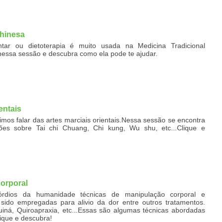
Chinesa
ntar ou dietoterapia é muito usada na Medicina Tradicional
nessa sessão e descubra como ela pode te ajudar.
entais
imos falar das artes marciais orientais.Nessa sessão se encontra
ões sobre Tai chi Chuang, Chi kung, Wu shu, etc...Clique e
orporal
rdios da humanidade técnicas de manipulação corporal e
ido empregadas para alivio da dor entre outros tratamentos.
Tuiná, Quiroapraxia, etc...Essas são algumas técnicas abordadas
ique e descubra!