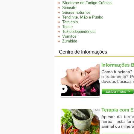
Síndrome de Fadiga Crônica
Sinusite
Suores noturnos
Tendinite, Mão e Punho
Torcicolo
Tosse
Toxicodependência
Vómitos
Zumbido
Centro de Informações
Informações 
Como funciona? O
o tratamento? P
duvidas básicas 
saiba mais >
Terapia com E
Apesar do termo
herbal, esta fo
animal ou mineral