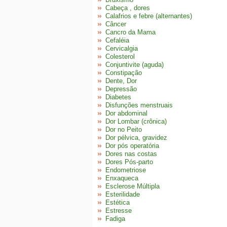
Cabeça , dores
Calafrios e febre (alternantes)
Câncer
Cancro da Mama
Cefaléia
Cervicalgia
Colesterol
Conjuntivite (aguda)
Constipação
Dente, Dor
Depressão
Diabetes
Disfunções menstruais
Dor abdominal
Dor Lombar (crônica)
Dor no Peito
Dor pélvica, gravidez
Dor pós operatória
Dores nas costas
Dores Pós-parto
Endometriose
Enxaqueca
Esclerose Múltipla
Esterilidade
Estética
Estresse
Fadiga