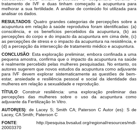
tratamento de IVF e duas tinham começado a acupuntura para
melhorar a sua fertilidade. A análise de conteúdo foi utilizada para
analisar os dados.
RESULTADOS
: Quatro grandes categorias de percepções sobre a
acupuntura em relação à saúde reprodutiva foram identificadas: (a)
consciência, e os benefícios percebidos da acupuntura, (b) as
percepções do corpo e do impacto da acupuntura em cima dele, (c)
as percepções de stress e o impacto da acupuntura na resistência, e
(d) a percepção da intersecção de tratamento médico e acupuntura.
CONCLUSÃO
: Esta exploração preliminar, embora confinada a uma
pequena amostra, confirma que o impacto da acupuntura na saúde
é realmente percebido pelas mulheres pesquisadas. No entanto, os
autores sugerem que novos estudos da acupuntura como adjuvante
para IVF devem explorar sistematicamente as questões de bem-
estar, ansiedade e resiliência pessoal e social da identidade das
mulheres em relação a sexualidade e reprodução.
TÍTULO
: Construir resiliência: uma exploração preliminar das
percepções das mulheres sobre o uso da acupuntura como
adjuvante da Fertilização In Vitro.
AUTOR(ES)
: de Lacey S; Smith CA; Paterson C Autor (es): S de
Lacey, CA Smith; Paterson C
FONTE
: http://pesquisa.bvsalud.org/regional/resources/mdl-
20003370