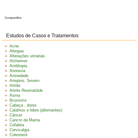
Compartilhe:
Estudos de Casos e Tratamentos
Acne
Alergias
Alterações urinárias
Alzheimer
Ambliopia
Anorexia
Ansiedade
Arrepios, Severo
Artrite
Artrite Reumatóide
Asma
Bruxismo
Cabeça , dores
Calafrios e febre (alternantes)
Câncer
Cancro da Mama
Cefaléia
Cervicalgia
Colesterol