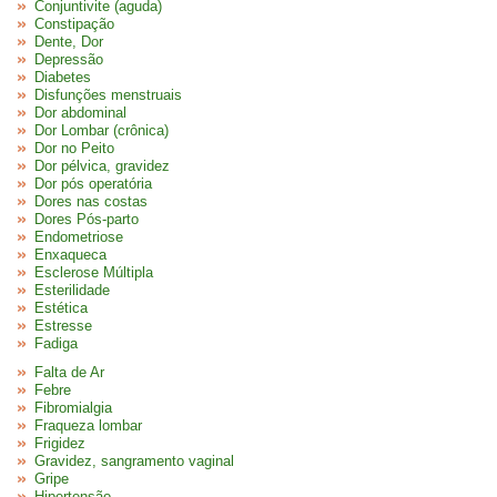
Conjuntivite (aguda)
Constipação
Dente, Dor
Depressão
Diabetes
Disfunções menstruais
Dor abdominal
Dor Lombar (crônica)
Dor no Peito
Dor pélvica, gravidez
Dor pós operatória
Dores nas costas
Dores Pós-parto
Endometriose
Enxaqueca
Esclerose Múltipla
Esterilidade
Estética
Estresse
Fadiga
Falta de Ar
Febre
Fibromialgia
Fraqueza lombar
Frigidez
Gravidez, sangramento vaginal
Gripe
Hipertensão