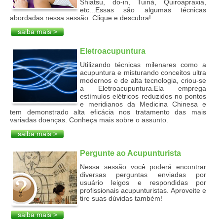
Shiatsu, do-in, Tuiná, Quiroapraxia,
etc...Essas são algumas técnicas
abordadas nessa sessão. Clique e descubra!
saiba mais >
Eletroacupuntura
Utilizando técnicas milenares como a
acupuntura e misturando conceitos ultra
modernos e de alta tecnologia, criou-se
a Eletroacupuntura.Ela emprega
estímulos elétricos reduzidos no pontos
e meridianos da Medicina Chinesa e
tem demonstrado alta eficácia nos tratamento das mais
variadas doenças. Conheça mais sobre o assunto.
saiba mais >
Pergunte ao Acupunturista
Nessa sessão você poderá encontrar
diversas perguntas enviadas por
usuário leigos e respondidas por
profissionais acupunturistas. Aproveite e
tire suas dúvidas também!
saiba mais >