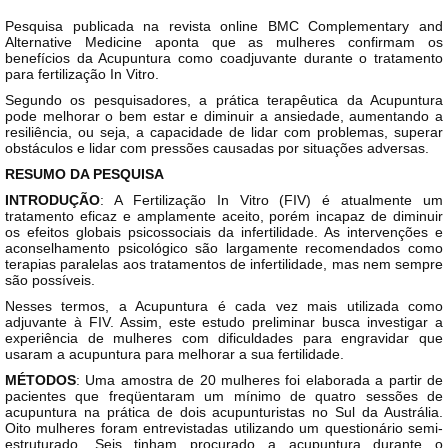
Pesquisa publicada na revista online BMC Complementary and
Alternative Medicine aponta que as mulheres confirmam os
benefícios da Acupuntura como coadjuvante durante o tratamento
para fertilização In Vitro.
Segundo os pesquisadores, a prática terapêutica da Acupuntura
pode melhorar o bem estar e diminuir a ansiedade, aumentando a
resiliência, ou seja, a capacidade de lidar com problemas, superar
obstáculos e lidar com pressões causadas por situações adversas.
RESUMO DA PESQUISA
INTRODUÇÃO
: A Fertilização In Vitro (FIV) é atualmente um
tratamento eficaz e amplamente aceito, porém incapaz de diminuir
os efeitos globais psicossociais da infertilidade. As intervenções e
aconselhamento psicológico são largamente recomendados como
terapias paralelas aos tratamentos de infertilidade, mas nem sempre
são possíveis.
Nesses termos, a Acupuntura é cada vez mais utilizada como
adjuvante à FIV. Assim, este estudo preliminar busca investigar a
experiência de mulheres com dificuldades para engravidar que
usaram a acupuntura para melhorar a sua fertilidade.
MÉTODOS
: Uma amostra de 20 mulheres foi elaborada a partir de
pacientes que freqüentaram um mínimo de quatro sessões de
acupuntura na prática de dois acupunturistas no Sul da Austrália.
Oito mulheres foram entrevistadas utilizando um questionário semi-
estruturado. Seis tinham procurado a acupuntura durante o