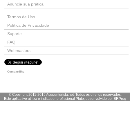
Anuncie sua prática
Termos de Uso
Política de Privacidade
Suporte
FAQ
Webmasters
Compartilhe:
© Copyright 2011-2015 Acupunturista.net. Todos os direitos reservados.
Este aplicativo utiliza o indicador profissional Pluto, desenvolvido por
BRProg