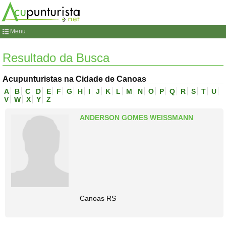
Menu
Resultado da Busca
Acupunturistas na Cidade de Canoas
A
B
C
D
E
F
G
H
I
J
K
L
M
N
O
P
Q
R
S
T
U
V
W
X
Y
Z
ANDERSON GOMES WEISSMANN
Canoas RS