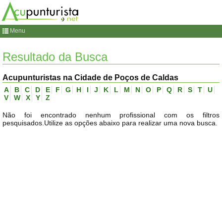
Menu
Resultado da Busca
Acupunturistas na Cidade de Poços de Caldas
A
B
C
D
E
F
G
H
I
J
K
L
M
N
O
P
Q
R
S
T
U
V
W
X
Y
Z
Não foi encontrado nenhum profissional com os filtros
pesquisados.Utilize as opções abaixo para realizar uma nova busca.