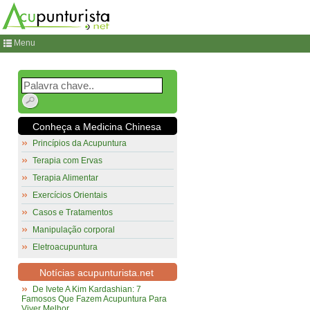
Menu
Conheça a Medicina Chinesa
Princípios da Acupuntura
Terapia com Ervas
Terapia Alimentar
Exercícios Orientais
Casos e Tratamentos
Manipulação corporal
Eletroacupuntura
Notícias acupunturista.net
De Ivete A Kim Kardashian: 7
Famosos Que Fazem Acupuntura Para
Viver Melhor