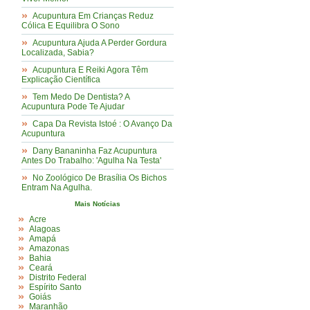
Acupuntura Em Crianças Reduz
Cólica E Equilibra O Sono
Acupuntura Ajuda A Perder Gordura
Localizada, Sabia?
Acupuntura E Reiki Agora Têm
Explicação Científica
Tem Medo De Dentista? A
Acupuntura Pode Te Ajudar
Capa Da Revista Istoé : O Avanço Da
Acupuntura
Dany Bananinha Faz Acupuntura
Antes Do Trabalho: 'Agulha Na Testa'
No Zoológico De Brasília Os Bichos
Entram Na Agulha.
Mais Notícias
Acre
Alagoas
Amapá
Amazonas
Bahia
Ceará
Distrito Federal
Espírito Santo
Goiás
Maranhão