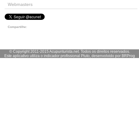
Webmasters
Compartilhe:
© Copyright 2011-2015 Acupunturista.net. Todos os direitos reservados.
Este aplicativo utiliza o indicador profissional Pluto, desenvolvido por
BRProg